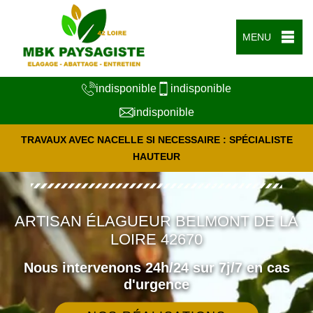
MENU
indisponible
indisponible
indisponible
TRAVAUX AVEC NACELLE SI NECESSAIRE : SPÉCIALISTE
HAUTEUR
ARTISAN ÉLAGUEUR BELMONT DE LA
LOIRE 42670
Nous intervenons 24h/24 sur 7j/7 en cas
d'urgence