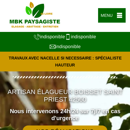
MENU
indisponible
indisponible
indisponible
TRAVAUX AVEC NACELLE SI NECESSAIRE : SPÉCIALISTE
HAUTEUR
ARTISAN ÉLAGUEUR BOISSET SAINT
PRIEST 42560
Nous intervenons 24h/24 sur 7j/7 en cas
d'urgence