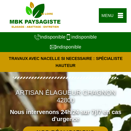
MENU
indisponible
indisponible
indisponible
TRAVAUX AVEC NACELLE SI NECESSAIRE : SPÉCIALISTE
HAUTEUR
ARTISAN ÉLAGUEUR CHAGNON
42800
Nous intervenons 24h/24 sur 7j/7 en cas
d'urgence