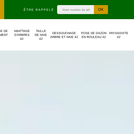
ÊTRE RAPPELÉ
SE DE
ABATTAGE
TAILLE
DESSOUCHAGE
POSE DE GAZON
PAYSAGISTE
MENT
D'ARBRES
DE HAIE
ARBRE ET HAIE 42
EN ROULEAU 42
42
42
42