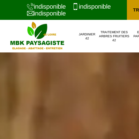
indisponible
indisponible
TR
indisponible
TRAITEMENT DES
JARDINIER
ARBRES FRUITIERS
PAR
42
42