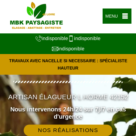
MENU
indisponible
indisponible
indisponible
TRAVAUX AVEC NACELLE SI NECESSAIRE : SPÉCIALISTE
HAUTEUR
ARTISAN ÉLAGUEUR L HORME 42152
Nous intervenons 24h/24 sur 7j/7 en cas
d'urgence
NOS RÉALISATIONS