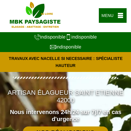
MENU
indisponible
indisponible
indisponible
TRAVAUX AVEC NACELLE SI NECESSAIRE : SPÉCIALISTE
HAUTEUR
ARTISAN ÉLAGUEUR SAINT ETIENNE
42000
Nous intervenons 24h/24 sur 7j/7 en cas
d'urgence