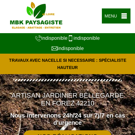
MENU
indisponible
indisponible
indisponible
TRAVAUX AVEC NACELLE SI NECESSAIRE : SPÉCIALISTE
HAUTEUR
ARTISAN JARDINIER BELLEGARDE
EN FOREZ 42210
Nous intervenons 24h/24 sur 7j/7 en cas
d'urgence