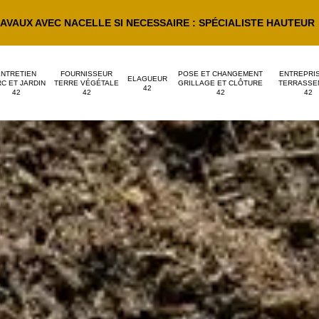
AVAUX AVEC NACELLE SI NECESSAIRE : SPÉCIALISTE HAUTEUR
ENTRETIEN
FOURNISSEUR
POSE ET CHANGEMENT
ENTREPRI
ELAGUEUR
C ET JARDIN
TERRE VÉGÉTALE
GRILLAGE ET CLÔTURE
TERRASSE
42
42
42
42
42