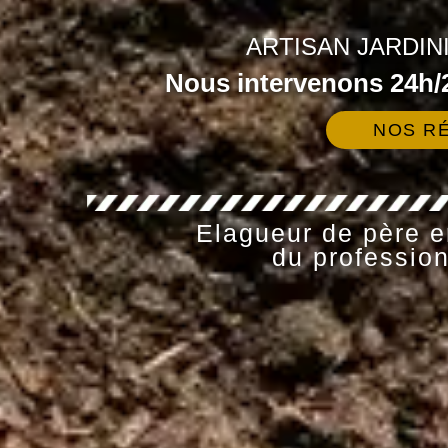
ARTISAN JARDIN
Nous intervenons 24h/2
NOS RÉ
Elagueur de père en
du profession