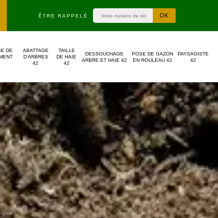
ÊTRE RAPPELÉ
SE DE
ABATTAGE
TAILLE
DESSOUCHAGE
POSE DE GAZON
PAYSAGISTE
MENT
D'ARBRES
DE HAIE
ARBRE ET HAIE 42
EN ROULEAU 42
42
42
42