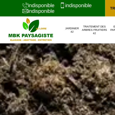
indisponible
indisponible
TR
indisponible
TRAITEMENT DES
JARDINIER
ARBRES FRUITIERS
PAR
42
42