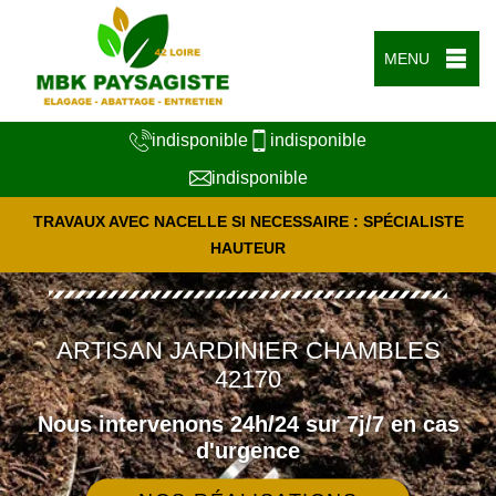
MENU
indisponible
indisponible
indisponible
TRAVAUX AVEC NACELLE SI NECESSAIRE : SPÉCIALISTE
HAUTEUR
ARTISAN JARDINIER CHAMBLES
42170
Nous intervenons 24h/24 sur 7j/7 en cas
d'urgence