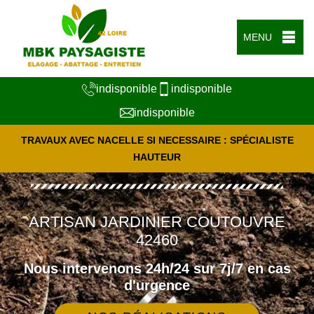
MENU
indisponible
indisponible
indisponible
TRAVAUX AVEC NACELLE SI NECESSAIRE : SPÉCIALISTE
HAUTEUR
ARTISAN JARDINIER COUTOUVRE
42460
Nous intervenons 24h/24 sur 7j/7 en cas
d'urgence