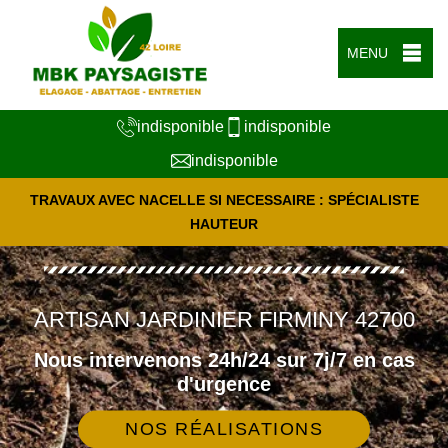
MENU
indisponible
indisponible
indisponible
TRAVAUX AVEC NACELLE SI NECESSAIRE : SPÉCIALISTE
HAUTEUR
ARTISAN JARDINIER FIRMINY 42700
Nous intervenons 24h/24 sur 7j/7 en cas
d'urgence
NOS RÉALISATIONS