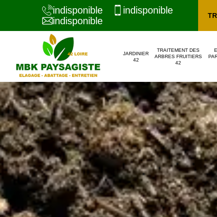
indisponible
indisponible
TR
indisponible
TRAITEMENT DES
JARDINIER
ARBRES FRUITIERS
PAR
42
42