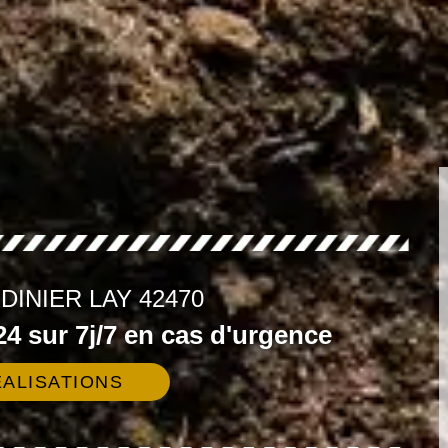
DINIER LAY 42470
4 sur 7j/7 en cas d'urgence
ALISATIONS