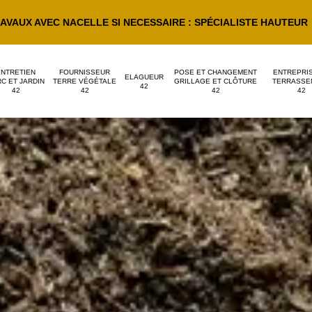
AVAUX AVEC NACELLE SI NECESSAIRE : SPÉCIALISTE HAUTEUR
ENTRETIEN
FOURNISSEUR
POSE ET CHANGEMENT
ENTREPRI
ELAGUEUR
C ET JARDIN
TERRE VÉGÉTALE
GRILLAGE ET CLÔTURE
TERRASSE
42
42
42
42
42