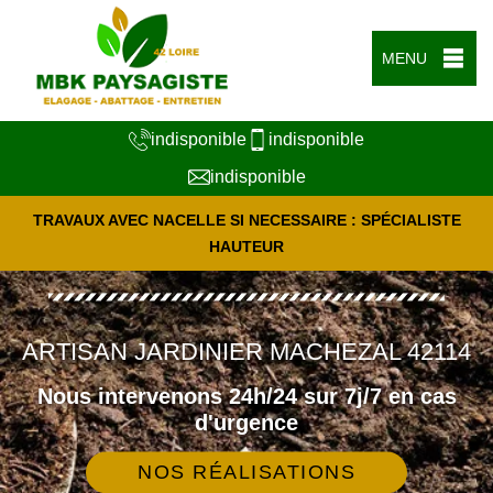
MENU
indisponible
indisponible
indisponible
TRAVAUX AVEC NACELLE SI NECESSAIRE : SPÉCIALISTE
HAUTEUR
ARTISAN JARDINIER MACHEZAL 42114
Nous intervenons 24h/24 sur 7j/7 en cas
d'urgence
NOS RÉALISATIONS