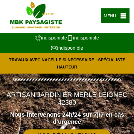
MENU
indisponible
indisponible
indisponible
TRAVAUX AVEC NACELLE SI NECESSAIRE : SPÉCIALISTE
HAUTEUR
ARTISAN JARDINIER MERLE LEIGNEC
42380
Nous intervenons 24h/24 sur 7j/7 en cas
d'urgence