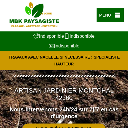
MENU
indisponible
indisponible
indisponible
TRAVAUX AVEC NACELLE SI NECESSAIRE : SPÉCIALISTE
HAUTEUR
ARTISAN JARDINIER MONTCHAL
42360
Nous intervenons 24h/24 sur 7j/7 en cas
d'urgence