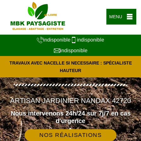
MENU
indisponible
indisponible
indisponible
TRAVAUX AVEC NACELLE SI NECESSAIRE : SPÉCIALISTE
HAUTEUR
ARTISAN JARDINIER NANDAX 42720
Nous intervenons 24h/24 sur 7j/7 en cas
d'urgence
NOS RÉALISATIONS