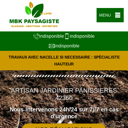
MENU
indisponible
indisponible
indisponible
TRAVAUX AVEC NACELLE SI NECESSAIRE : SPÉCIALISTE
HAUTEUR
ARTISAN JARDINIER PANISSIERES
42360
Nous intervenons 24h/24 sur 7j/7 en cas
d'urgence