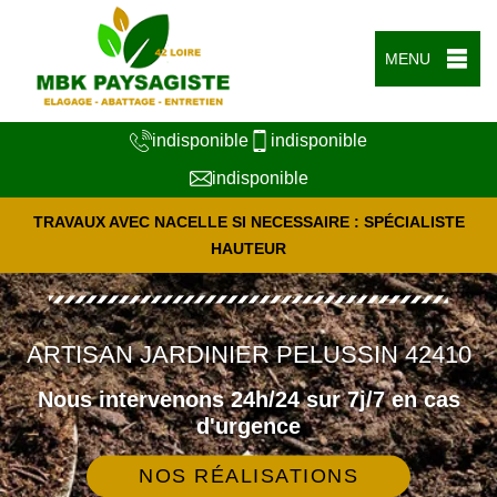
MENU
indisponible
indisponible
indisponible
TRAVAUX AVEC NACELLE SI NECESSAIRE : SPÉCIALISTE
HAUTEUR
ARTISAN JARDINIER PELUSSIN 42410
Nous intervenons 24h/24 sur 7j/7 en cas
d'urgence
NOS RÉALISATIONS