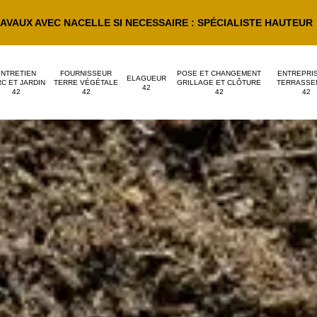
AVAUX AVEC NACELLE SI NECESSAIRE : SPÉCIALISTE HAUTEUR
ENTRETIEN
FOURNISSEUR
POSE ET CHANGEMENT
ENTREPRI
ELAGUEUR
C ET JARDIN
TERRE VÉGÉTALE
GRILLAGE ET CLÔTURE
TERRASSE
42
42
42
42
42