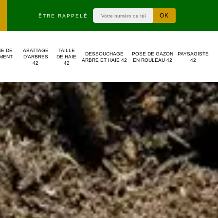
ÊTRE RAPPELÉ
SE DE
ABATTAGE
TAILLE
DESSOUCHAGE
POSE DE GAZON
PAYSAGISTE
MENT
D'ARBRES
DE HAIE
ARBRE ET HAIE 42
EN ROULEAU 42
42
42
42