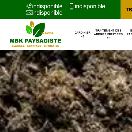
indisponible
indisponible
TR
indisponible
TRAITEMENT DES
JARDINIER
ARBRES FRUITIERS
PAR
42
42