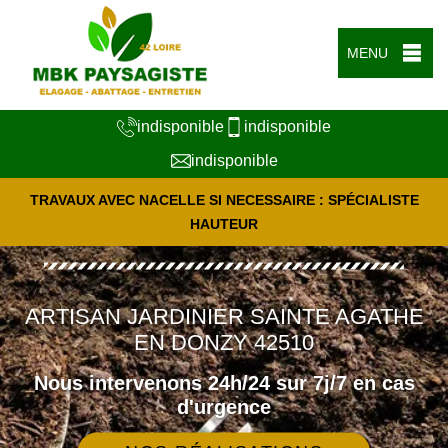
MENU
indisponible
indisponible
indisponible
TRAVAUX AVEC NACELLE SI NECESSAIRE : SPÉCIALISTE
HAUTEUR
ARTISAN JARDINIER SAINTE AGATHE
EN DONZY 42510
Nous intervenons 24h/24 sur 7j/7 en cas
d'urgence