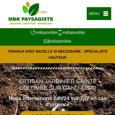
MENU
indisponible
indisponible
indisponible
TRAVAUX AVEC NACELLE SI NECESSAIRE : SPÉCIALISTE
HAUTEUR
ARTISAN JARDINIER SAINTE
COLOMBE SUR GAND 42540
Nous intervenons 24h/24 sur 7j/7 en cas
d'urgence