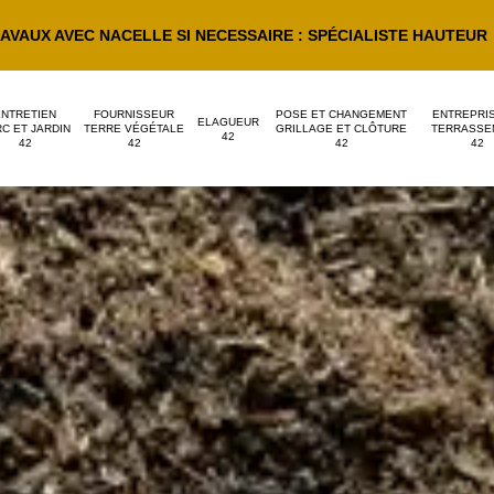
AVAUX AVEC NACELLE SI NECESSAIRE : SPÉCIALISTE HAUTEUR
ENTRETIEN
FOURNISSEUR
POSE ET CHANGEMENT
ENTREPRI
ELAGUEUR
C ET JARDIN
TERRE VÉGÉTALE
GRILLAGE ET CLÔTURE
TERRASSE
42
42
42
42
42