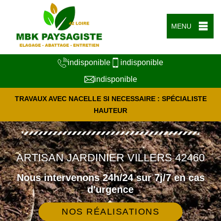
MENU
indisponible
indisponible
indisponible
TRAVAUX AVEC NACELLE SI NECESSAIRE : SPÉCIALISTE
HAUTEUR
ARTISAN JARDINIER VILLERS 42460
Nous intervenons 24h/24 sur 7j/7 en cas
d'urgence
NOS RÉALISATIONS