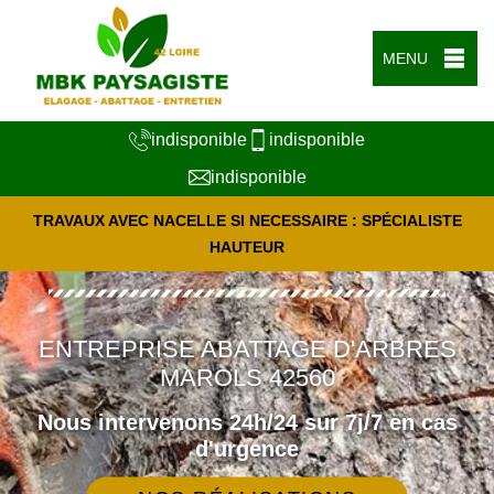
MENU
indisponible
indisponible
indisponible
TRAVAUX AVEC NACELLE SI NECESSAIRE : SPÉCIALISTE
HAUTEUR
ENTREPRISE ABATTAGE D'ARBRES
MAROLS 42560
Nous intervenons 24h/24 sur 7j/7 en cas
d'urgence