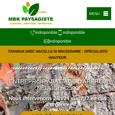
MENU
indisponible
indisponible
indisponible
TRAVAUX AVEC NACELLE SI NECESSAIRE : SPÉCIALISTE
HAUTEUR
ENTREPRISE ABATTAGE D'ARBRES
NEULISE 42590
Nous intervenons 24h/24 sur 7j/7 en cas
d'urgence