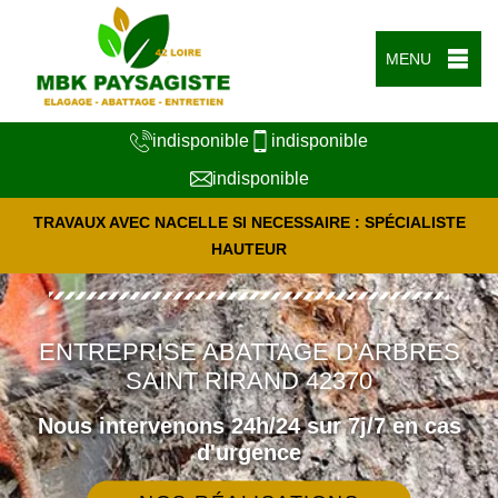
MENU
indisponible
indisponible
indisponible
TRAVAUX AVEC NACELLE SI NECESSAIRE : SPÉCIALISTE
HAUTEUR
ENTREPRISE ABATTAGE D'ARBRES
SAINT RIRAND 42370
Nous intervenons 24h/24 sur 7j/7 en cas
d'urgence