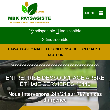
MENU
indisponible
indisponible
indisponible
TRAVAUX AVEC NACELLE SI NECESSAIRE : SPÉCIALISTE
HAUTEUR
ENTREPRISE DESSOUCHAGE ARBRE
ET HAIE CERVIERES 42440
Nous intervenons 24h/24 sur 7j/7 en cas
d'urgence