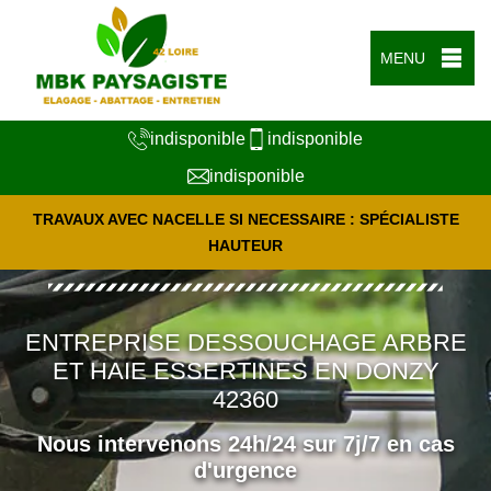
MENU
indisponible
indisponible
indisponible
TRAVAUX AVEC NACELLE SI NECESSAIRE : SPÉCIALISTE
HAUTEUR
ENTREPRISE DESSOUCHAGE ARBRE
ET HAIE ESSERTINES EN DONZY
42360
Nous intervenons 24h/24 sur 7j/7 en cas
d'urgence