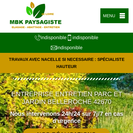
MENU
indisponible
indisponible
indisponible
TRAVAUX AVEC NACELLE SI NECESSAIRE : SPÉCIALISTE
HAUTEUR
ENTREPRISE ENTRETIEN PARC ET
JARDIN BELLEROCHE 42670
Nous intervenons 24h/24 sur 7j/7 en cas
d'urgence