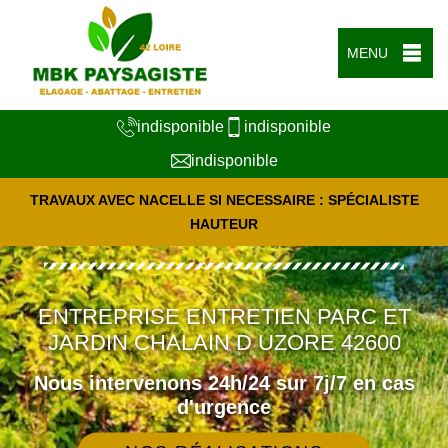
MENU
indisponible
indisponible
indisponible
TRAVAUX AVEC NACELLE SI NECESSAIRE : SPÉCIALISTE
HAUTEUR
ENTREPRISE ENTRETIEN PARC ET
JARDIN CHALAIN D UZORE 42600
Nous intervenons 24h/24 sur 7j/7 en cas
d'urgence