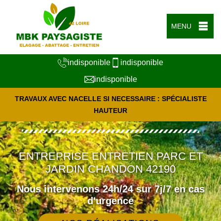
MENU
indisponible
indisponible
indisponible
TRAVAUX AVEC NACELLE SI NECESSAIRE : SPÉCIALISTE
HAUTEUR
ENTREPRISE ENTRETIEN PARC ET
JARDIN CHANDON 42190
Nous intervenons 24h/24 sur 7j/7 en cas
d'urgence