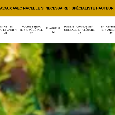
AVAUX AVEC NACELLE SI NECESSAIRE : SPÉCIALISTE HAUTEUR
ENTRETIEN
FOURNISSEUR
POSE ET CHANGEMENT
ENTREPRI
ELAGUEUR
C ET JARDIN
TERRE VÉGÉTALE
GRILLAGE ET CLÔTURE
TERRASSE
42
42
42
42
42