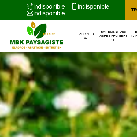
indisponible
indisponible
TR
indisponible
TRAITEMENT DES
JARDINIER
ARBRES FRUITIERS
PAR
42
42