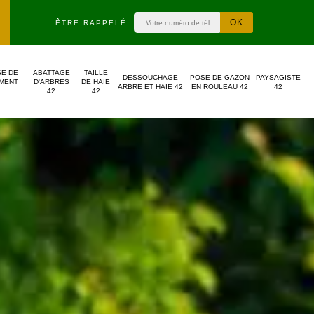
ÊTRE RAPPELÉ
SE DE
ABATTAGE
TAILLE
DESSOUCHAGE
POSE DE GAZON
PAYSAGISTE
MENT
D'ARBRES
DE HAIE
ARBRE ET HAIE 42
EN ROULEAU 42
42
42
42