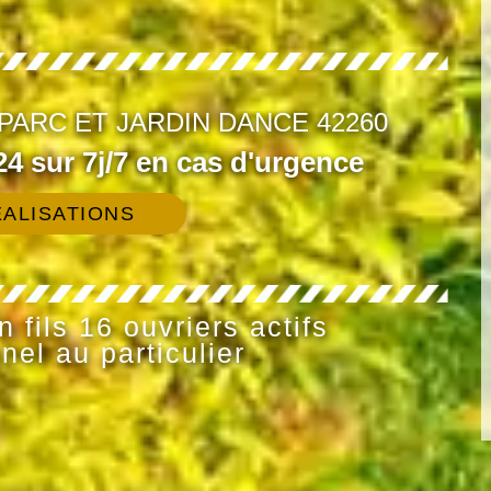
PARC ET JARDIN DANCE 42260
4 sur 7j/7 en cas d'urgence
ALISATIONS
 fils 16 ouvriers actifs
nel au particulier