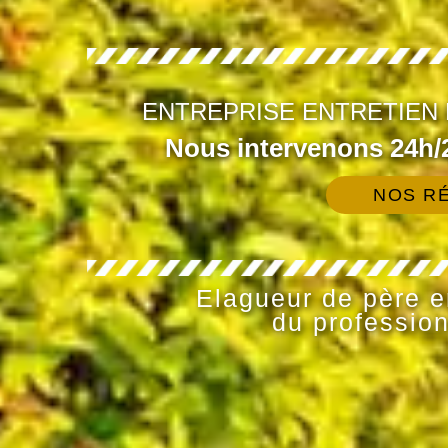
ENTREPRISE ENTRETIEN 
Nous intervenons 24h/2
NOS RÉ
Elagueur de père en
du profession