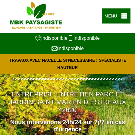
MENU
indisponible
indisponible
indisponible
TRAVAUX AVEC NACELLE SI NECESSAIRE : SPÉCIALISTE
HAUTEUR
ENTREPRISE ENTRETIEN PARC ET
JARDIN SAINT MARTIN D ESTREAUX
42620
Nous intervenons 24h/24 sur 7j/7 en cas
d'urgence