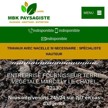
MENU
indisponible
indisponible
indisponible
TRAVAUX AVEC NACELLE SI NECESSAIRE : SPÉCIALISTE
HAUTEUR
ENTREPRISE FOURNISSEUR TERRE
VÉGÉTALE MARCILLY LE CHATEL
42130
Nous intervenons 24h/24 sur 7j/7 en cas
d'urgence