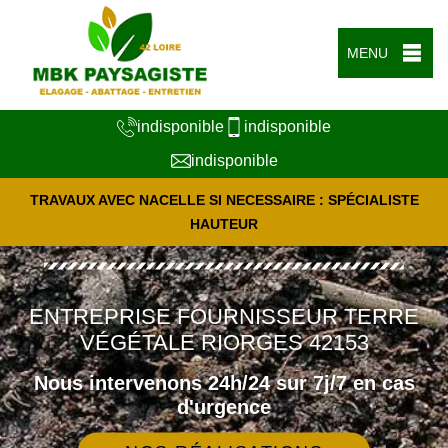
MENU
indisponible
indisponible
indisponible
TRAVAUX AVEC NACELLE SI NECESSAIRE : SPÉCIALISTE
HAUTEUR
ENTREPRISE FOURNISSEUR TERRE
VÉGÉTALE RIORGES 42153
Nous intervenons 24h/24 sur 7j/7 en cas
d'urgence