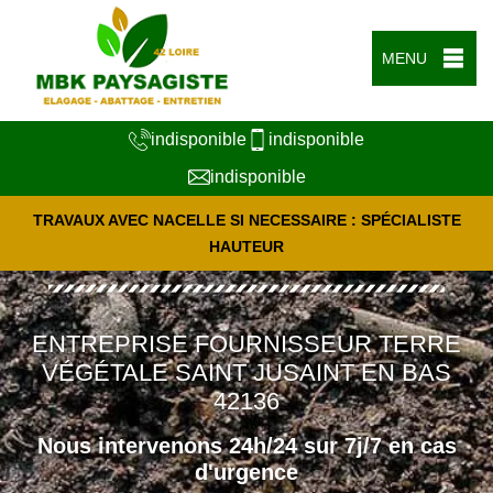
MENU
indisponible
indisponible
indisponible
TRAVAUX AVEC NACELLE SI NECESSAIRE : SPÉCIALISTE
HAUTEUR
ENTREPRISE FOURNISSEUR TERRE
VÉGÉTALE SAINT JUSAINT EN BAS
42136
Nous intervenons 24h/24 sur 7j/7 en cas
d'urgence