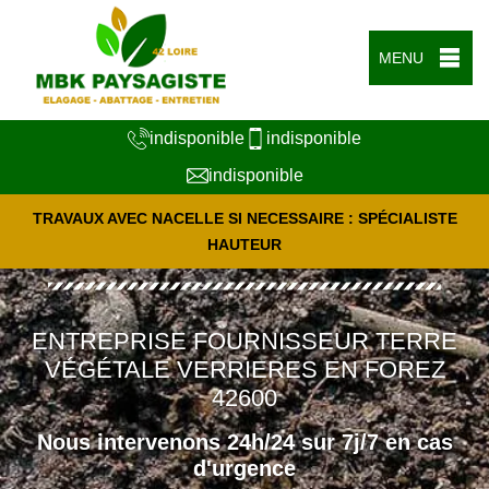
MENU
indisponible
indisponible
indisponible
TRAVAUX AVEC NACELLE SI NECESSAIRE : SPÉCIALISTE
HAUTEUR
ENTREPRISE FOURNISSEUR TERRE
VÉGÉTALE VERRIERES EN FOREZ
42600
Nous intervenons 24h/24 sur 7j/7 en cas
d'urgence