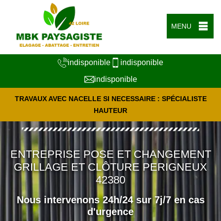
MENU
indisponible
indisponible
indisponible
TRAVAUX AVEC NACELLE SI NECESSAIRE : SPÉCIALISTE
HAUTEUR
ENTREPRISE POSE ET CHANGEMENT
GRILLAGE ET CLÔTURE PERIGNEUX
42380
Nous intervenons 24h/24 sur 7j/7 en cas
d'urgence