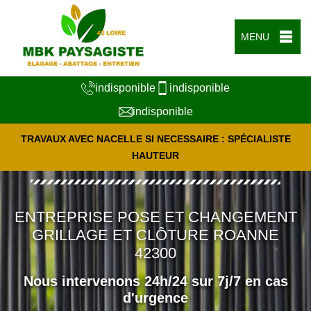
MENU
indisponible
indisponible
indisponible
TRAVAUX AVEC NACELLE SI NECESSAIRE : SPÉCIALISTE
HAUTEUR
ENTREPRISE POSE ET CHANGEMENT
GRILLAGE ET CLÔTURE ROANNE
42300
Nous intervenons 24h/24 sur 7j/7 en cas
d'urgence