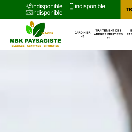
indisponible
indisponible
TR
indisponible
TRAITEMENT DES
JARDINIER
ARBRES FRUITIERS
PAR
42
42