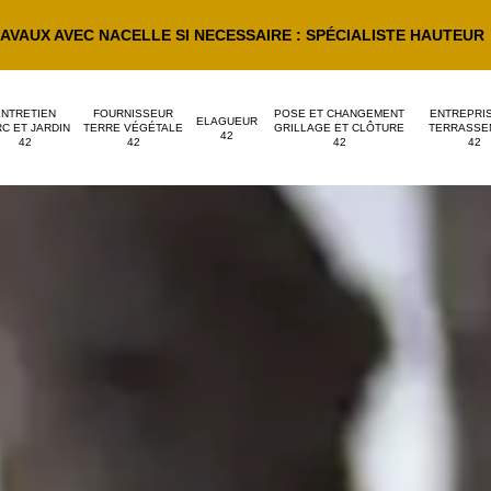
AVAUX AVEC NACELLE SI NECESSAIRE : SPÉCIALISTE HAUTEUR
ENTRETIEN
FOURNISSEUR
POSE ET CHANGEMENT
ENTREPRI
ELAGUEUR
C ET JARDIN
TERRE VÉGÉTALE
GRILLAGE ET CLÔTURE
TERRASSE
42
42
42
42
42