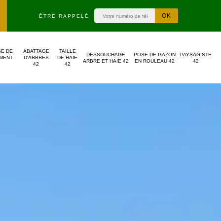
ÊTRE RAPPELÉ
SE DE
ABATTAGE
TAILLE
DESSOUCHAGE
POSE DE GAZON
PAYSAGISTE
MENT
D'ARBRES
DE HAIE
ARBRE ET HAIE 42
EN ROULEAU 42
42
42
42