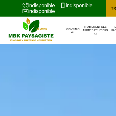
indisponible
indisponible
TR
indisponible
TRAITEMENT DES
JARDINIER
ARBRES FRUITIERS
PAR
42
42