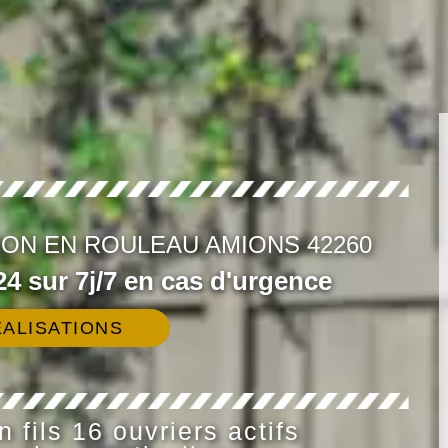
ON EN ROULEAU AMIONS 42260
4 sur 7j/7 en cas d'urgence
ALISATIONS
 fils 16 ouvriers actifs