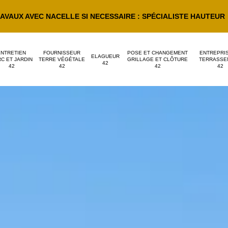
AVAUX AVEC NACELLE SI NECESSAIRE : SPÉCIALISTE HAUTEUR
ENTRETIEN
FOURNISSEUR
POSE ET CHANGEMENT
ENTREPRI
ELAGUEUR
C ET JARDIN
TERRE VÉGÉTALE
GRILLAGE ET CLÔTURE
TERRASSE
42
42
42
42
42