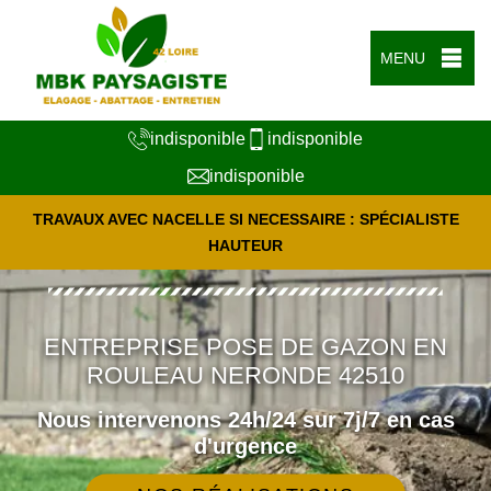
MENU
indisponible
indisponible
indisponible
TRAVAUX AVEC NACELLE SI NECESSAIRE : SPÉCIALISTE
HAUTEUR
ENTREPRISE POSE DE GAZON EN
ROULEAU NERONDE 42510
Nous intervenons 24h/24 sur 7j/7 en cas
d'urgence