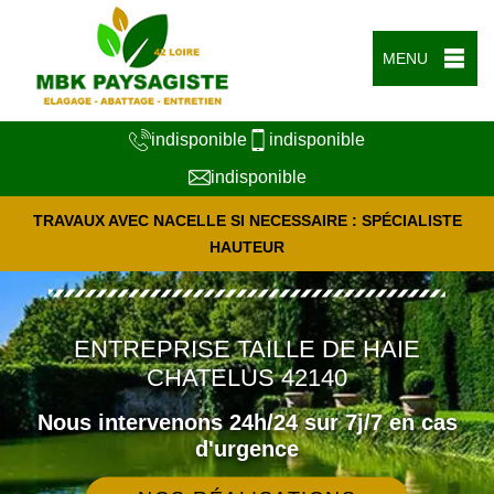
MENU
indisponible
indisponible
indisponible
TRAVAUX AVEC NACELLE SI NECESSAIRE : SPÉCIALISTE
HAUTEUR
ENTREPRISE TAILLE DE HAIE
CHATELUS 42140
Nous intervenons 24h/24 sur 7j/7 en cas
d'urgence