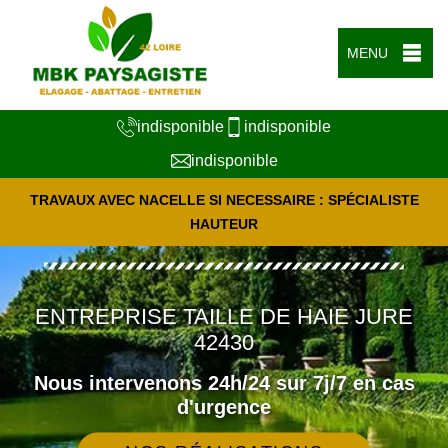
MENU
indisponible
indisponible
indisponible
TRAVAUX AVEC NACELLE SI NECESSAIRE : SPÉCIALISTE
HAUTEUR
ENTREPRISE TAILLE DE HAIE JURE
42430
Nous intervenons 24h/24 sur 7j/7 en cas
d'urgence