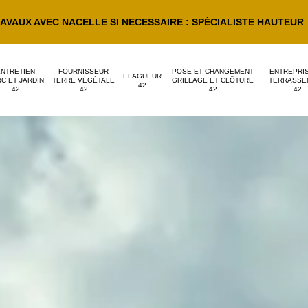
AVAUX AVEC NACELLE SI NECESSAIRE : SPÉCIALISTE HAUTEUR
ENTRETIEN
FOURNISSEUR
POSE ET CHANGEMENT
ENTREPRI
ELAGUEUR
C ET JARDIN
TERRE VÉGÉTALE
GRILLAGE ET CLÔTURE
TERRASSE
42
42
42
42
42