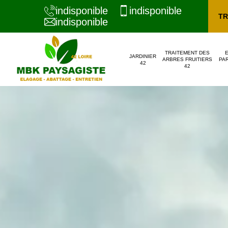
indisponible
indisponible
TR
indisponible
TRAITEMENT DES
JARDINIER
ARBRES FRUITIERS
PAR
42
42