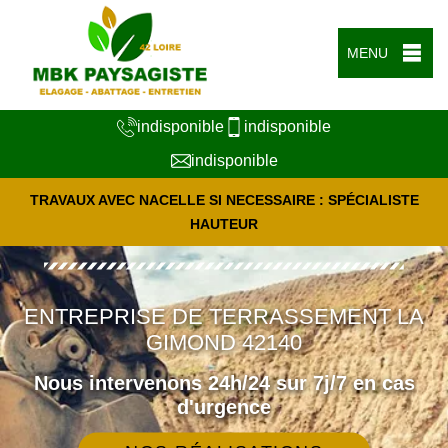
MENU
indisponible
indisponible
indisponible
TRAVAUX AVEC NACELLE SI NECESSAIRE : SPÉCIALISTE
HAUTEUR
ENTREPRISE DE TERRASSEMENT LA
GIMOND 42140
Nous intervenons 24h/24 sur 7j/7 en cas
d'urgence