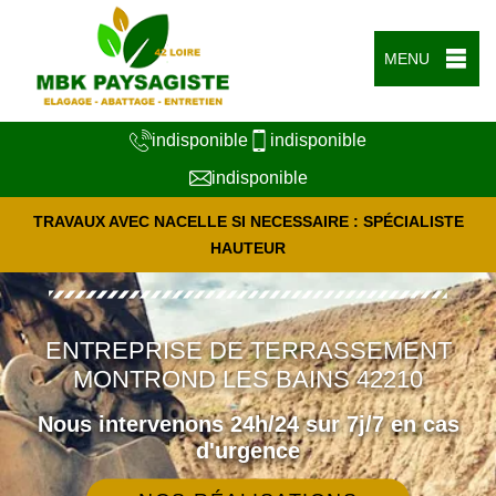
MENU
indisponible
indisponible
indisponible
TRAVAUX AVEC NACELLE SI NECESSAIRE : SPÉCIALISTE
HAUTEUR
ENTREPRISE DE TERRASSEMENT
MONTROND LES BAINS 42210
Nous intervenons 24h/24 sur 7j/7 en cas
d'urgence