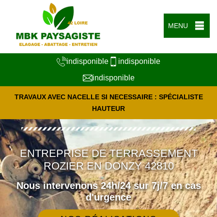
MENU
indisponible
indisponible
indisponible
TRAVAUX AVEC NACELLE SI NECESSAIRE : SPÉCIALISTE
HAUTEUR
ENTREPRISE DE TERRASSEMENT
ROZIER EN DONZY 42810
Nous intervenons 24h/24 sur 7j/7 en cas
d'urgence