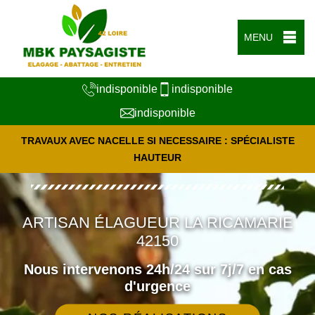
MENU
indisponible
indisponible
indisponible
TRAVAUX AVEC NACELLE SI NECESSAIRE : SPÉCIALISTE
HAUTEUR
ARTISAN ÉLAGUEUR LA RICAMARIE
42150
Nous intervenons 24h/24 sur 7j/7 en cas
d'urgence