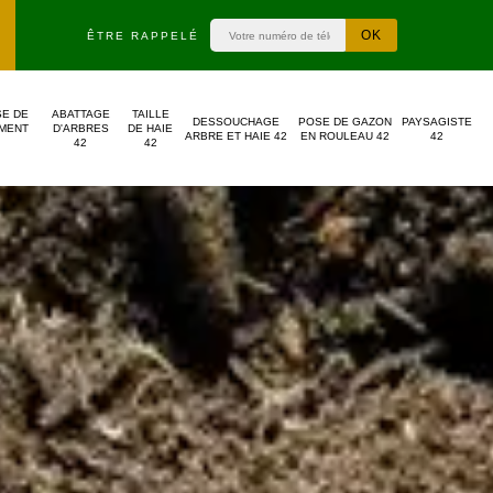
ÊTRE RAPPELÉ
SE DE
ABATTAGE
TAILLE
DESSOUCHAGE
POSE DE GAZON
PAYSAGISTE
MENT
D'ARBRES
DE HAIE
ARBRE ET HAIE 42
EN ROULEAU 42
42
42
42