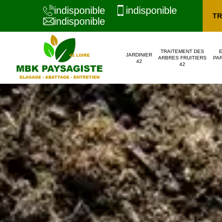
indisponible
indisponible
TR
indisponible
TRAITEMENT DES
JARDINIER
ARBRES FRUITIERS
PAR
42
42