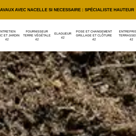
AVAUX AVEC NACELLE SI NECESSAIRE : SPÉCIALISTE HAUTEUR
ENTRETIEN
FOURNISSEUR
POSE ET CHANGEMENT
ENTREPRI
ELAGUEUR
C ET JARDIN
TERRE VÉGÉTALE
GRILLAGE ET CLÔTURE
TERRASSE
42
42
42
42
42